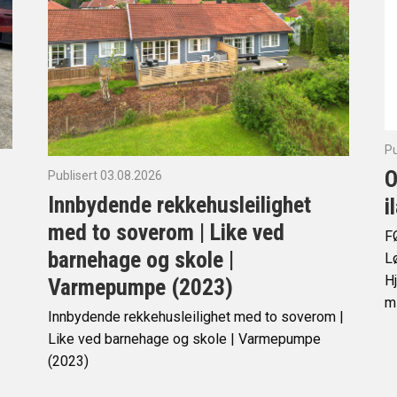
Pu
O
Publisert 03.08.2026
Innbydende rekkehusleilighet
i
med to soverom | Like ved
F
barnehage og skole |
Lø
Hj
Varmepumpe (2023)
mi
Innbydende rekkehusleilighet med to soverom |
Like ved barnehage og skole | Varmepumpe
(2023)