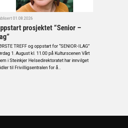
blisert 01.08.2026
ppstart prosjektet “Senior –
lag”
ØRSTE TREFF og oppstart for “SENIOR-ILAG”
rdag 1. August kl. 11.00 på Kulturscenen Vårt
em i Steinkjer Helsedirektoratet har innvilget
dler til Frivilligsentralen for å…