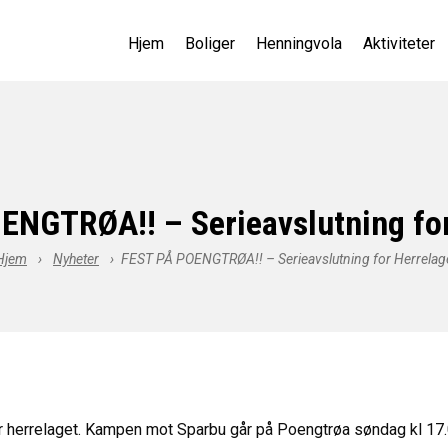
Hjem
Boliger
Henningvola
Aktiviteter
ENGTRØA!! – Serieavslutning for
Hjem
›
Nyheter
›
FEST PÅ POENGTRØA!! – Serieavslutning for Herrelag
 herrelaget. Kampen mot Sparbu går på Poengtrøa søndag kl 17.