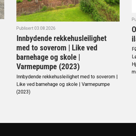
Pu
O
Publisert 03.08.2026
Innbydende rekkehusleilighet
i
med to soverom | Like ved
F
barnehage og skole |
Lø
Hj
Varmepumpe (2023)
mi
Innbydende rekkehusleilighet med to soverom |
Like ved barnehage og skole | Varmepumpe
(2023)