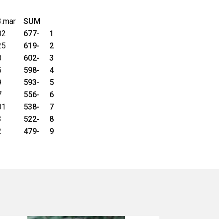
3.mar
SUM
02
677-
1
25
619-
2
0
602-
3
5
598-
4
9
593-
5
7
556-
6
01
538-
7
3
522-
8
2
479-
9