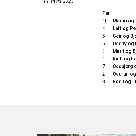
14. mars 2023
Par
10
Martin og
4
Leif og Pe
5
Geir og Bj
6
Oddny og 
3
Marit og B
1
Ruth og La
7
Oddbjørg o
2
Oddrun og
8
Bodil og L