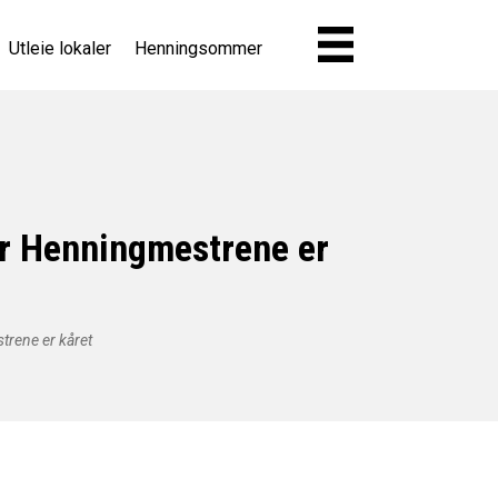
Utleie lokaler
Henningsommer
før Henningmestrene er
strene er kåret