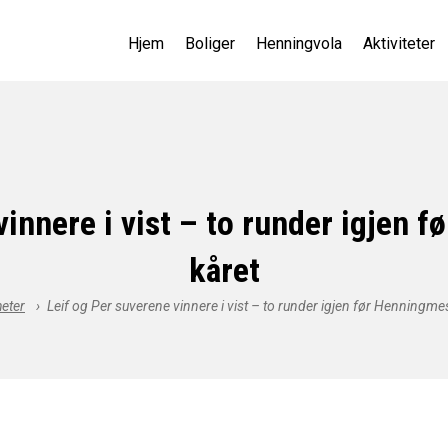
Hjem
Boliger
Henningvola
Aktiviteter
vinnere i vist – to runder igjen 
kåret
eter
›
Leif og Per suverene vinnere i vist – to runder igjen før Henningme