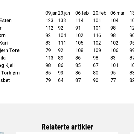
09.jan
23.jan
06.feb
20.feb
06.mar
1
 Esten
123
133
114
101
104
1
r
112
92
91
101
98
1
ørn
92
104
102
116
98
9
Kari
83
111
105
102
102
9
jørn Tore
79
92
108
109
106
9
ila
113
89
86
98
83
8
g Kjell
98
86
85
67
101
1
 Torbjørn
85
93
86
80
95
8
isbet
79
64
87
90
77
8
Relaterte artikler