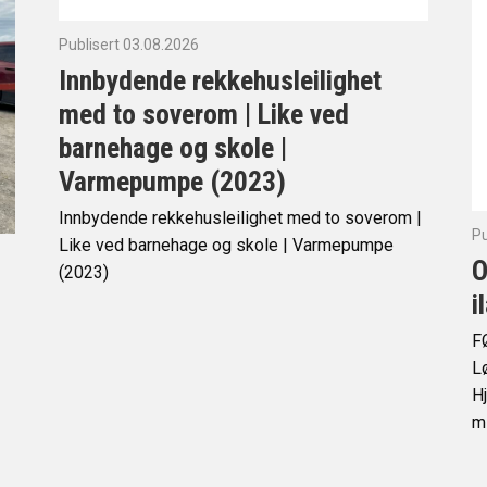
Publisert 03.08.2026
Innbydende rekkehusleilighet
med to soverom | Like ved
barnehage og skole |
Varmepumpe (2023)
Innbydende rekkehusleilighet med to soverom |
Pu
Like ved barnehage og skole | Varmepumpe
O
(2023)
i
F
Lø
Hj
mi