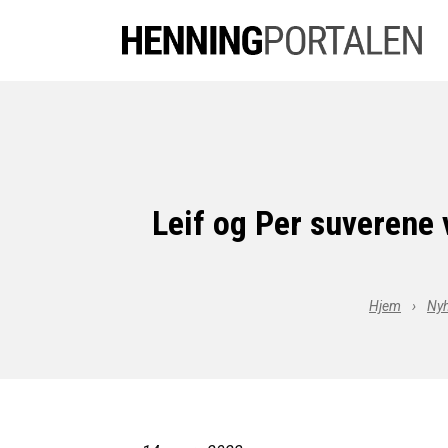
Leif og Per suverene 
Hjem
›
Nyh