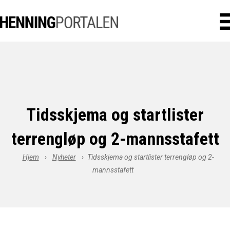
Tidsskjema og startlister
terrengløp og 2-mannsstafett
Hjem
›
Nyheter
›
Tidsskjema og startlister terrengløp og 2-
mannsstafett