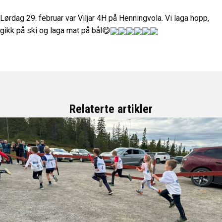
Lørdag 29. februar var Viljar 4H på Henningvola. Vi laga hopp,
gikk på ski og laga mat på bål😋
Relaterte artikler