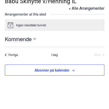
Båbu Skihytte v/Henning IL
« Alle Arrangementer
Arrangementer at this sted
Ingen resultater funnet.
N
o
t
Kommende
i
c
V
e
e
Arrangementer
Forrige
I dag
Neste
l
Arrangeme
g
d
Abonner på kalender
a
t
o
.