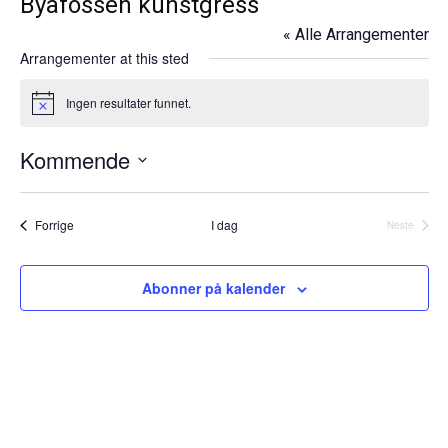
Byafossen kunstgress
« Alle Arrangementer
Arrangementer at this sted
Ingen resultater funnet.
N
o
t
Kommende
i
c
V
e
e
Arrangementer
Forrige
I dag
Neste
l
Arrangeme
g
d
Abonner på kalender
a
t
o
.